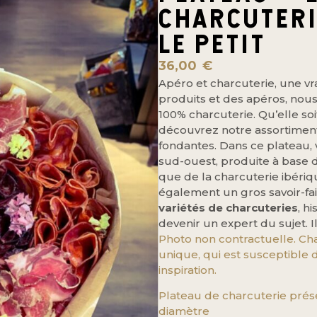
CHARCUTERI
LE PETIT
36,00
€
Apéro et charcuterie, une vr
produits et des apéros, nou
100% charcuterie. Qu’elle so
découvrez notre assortiment
fondantes. Dans ce plateau,
sud-ouest, produite à base d
que de la charcuterie ibériqu
également un gros savoir-fai
variétés de charcuteries
, h
devenir un expert du sujet. Il
Photo non contractuelle. Ch
unique, qui est susceptible d
inspiration.
Plateau de charcuterie prés
diamètre