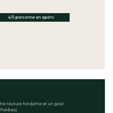
4/5 personne en apéro
Une texture fondante et un goût
d’herbes)