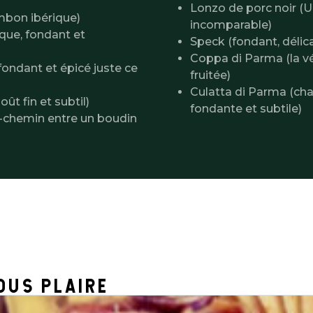
Lonzo de porc noir (Un
mbon ibérique)
incomparable)
ique, fondant et
Speck (fondant, délic
Coppa di Parma (la vé
fondant et épicé juste ce
fruitée)
Culatta di Parma (ch
t fin et subtil)
fondante et subtile)
mi-chemin entre un boudin
OUS PLAIRE