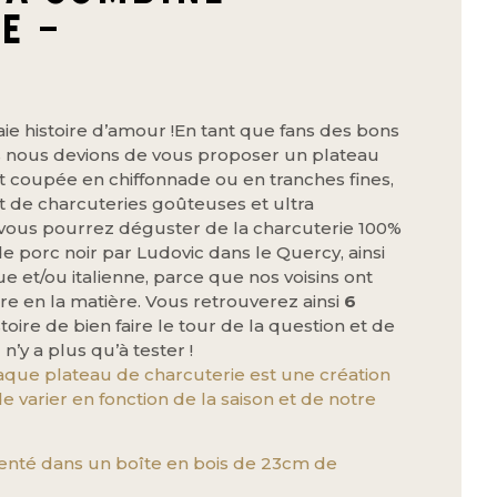
E –
aie histoire d’amour !En tant que fans des bons
s nous devions de vous proposer un plateau
it coupée en chiffonnade ou en tranches fines,
 de charcuteries goûteuses et ultra
 vous pourrez déguster de la charcuterie 100%
e porc noir par Ludovic dans le Quercy, ainsi
e et/ou italienne, parce que nos voisins ont
re en la matière. Vous retrouverez ainsi
6
istoire de bien faire le tour de la question et de
 n’y a plus qu’à tester !
aque plateau de charcuterie est une création
e varier en fonction de la saison et de notre
enté dans un boîte en bois de 23cm de